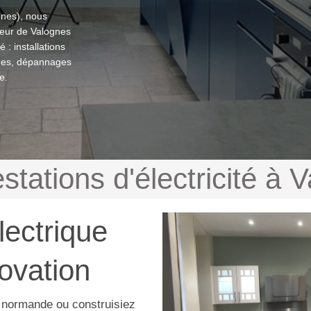
gnes), nous
teur de Valognes
 : installations
mes, dépannages
e.
stations d'électricité à 
électrique
ovation
 normande ou construisiez