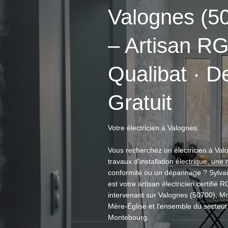
Valognes (5
– Artisan R
Qualibat · D
Gratuit
Votre électricien à Valognes
Vous recherchez un électricien à Val
travaux d'installation électrique, une
conformité ou un dépannage ? Sylva
est votre artisan électricien certifié 
intervenant sur Valognes (50700), M
Mère-Église et l'ensemble du secteu
Montebourg.