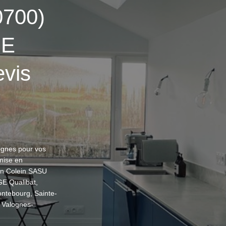
0700)
GE
evis
ognes pour vos
 mise en
in Colein SASU
RGE Qualibat,
ontebourg, Sainte-
r Valognes-